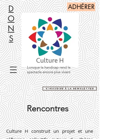
ADHÉRER
D
O
N
S
Lorsque le handicap rend le
spectacle encore plus vivant
s'inscrire à la newsletter
Rencontres
Culture H construit un projet et une