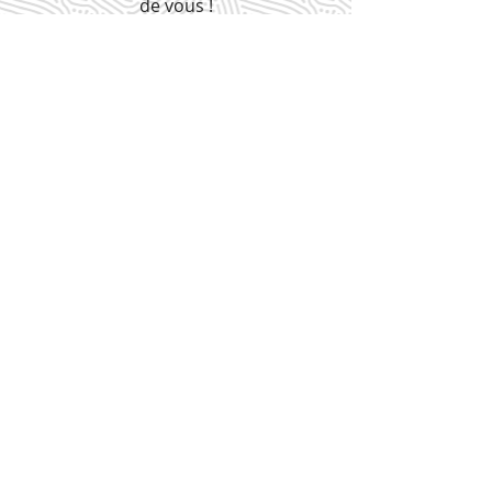
de vous !
(moins de 10 min)
Commencer
Contact@cultureh.fr