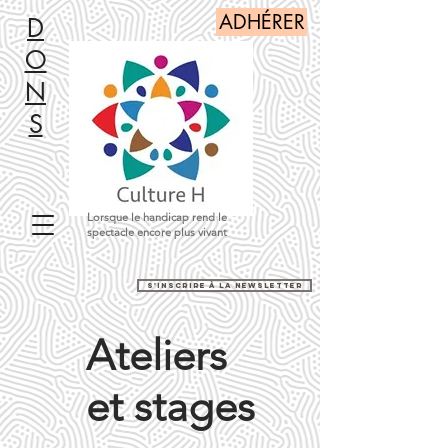
ADHÉRER
D
O
N
S
Lorsque le handicap rend le
spectacle encore plus vivant
s'inscrire à la newsletter
Ateliers
et stages