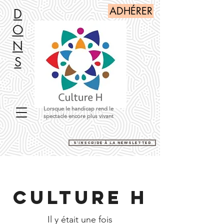
ADHÉRER
D
O
N
S
Lorsque le handicap rend le
spectacle encore plus vivant
s'inscrire à la newsletter
Culture H
Il y était une fois